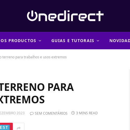
 OS PRODUCTOS
GUIAS E TUTORAIS
NOVIDA
o terreno para trabalhos e usos extremos
 TERRENO PARA
EXTREMOS
DEZEMBRO 2023
3 MINS READ
SEM COMENTÁRIOS
EST