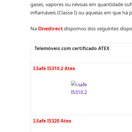
gases, vapores ou névoas em quantidade sufi
inflamáveis (Classe I) ou aquelas em que há po
Na
Onedirect
dispomos dos seguintes dispos
Telemóveis com certificado ATEX
I.Safe IS310.2 Atex
I.Safe IS320 Atex