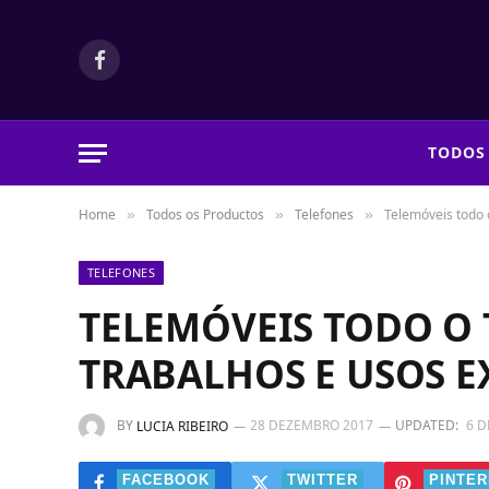
Facebook
TODOS
Home
Todos os Productos
Telefones
Telemóveis todo 
»
»
»
TELEFONES
TELEMÓVEIS TODO O
TRABALHOS E USOS 
BY
28 DEZEMBRO 2017
UPDATED:
6 
LUCIA RIBEIRO
FACEBOOK
TWITTER
PINTER