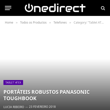
Home
Todos os Productos
Telefones
Category: "Tablet ATEX"
»
»
»
TABLET ATEX
PORTÁTEIS ROBUSTOS PANASONIC
TOUGHBOOK
23 FEVEREIRO 2018
LUCIA RIBEIRO