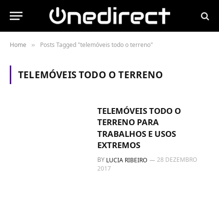
Home
Posts Tagged "telemóveis todo o terreno"
»
TELEMÓVEIS TODO O TERRENO
TELEMÓVEIS TODO O
TERRENO PARA
TRABALHOS E USOS
EXTREMOS
BY
28 DEZEMBRO
LUCIA RIBEIRO
2017