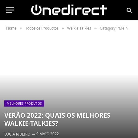
Home
Todos os Productos
Walkie Talkies
Category: "Melhores produtos"
»
»
»
MELHORES PRODUTOS
VERÃO 2022: QUAIS OS MELHORES
WALKIE-TALKIES?
9 MAIO 2022
LUCIA RIBEIRO