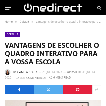
Home
Default
Vantagens de escolher o quadro interativo para a vossa escola
»
»
DEFAULT
VANTAGENS DE ESCOLHER O
QUADRO INTERATIVO PARA
A VOSSA ESCOLA
BY
21 JULHO 2025
UPDATED:
31 JULHO
CAMILA COSTA
2025
6 MINS READ
SEM COMENTÁRIOS