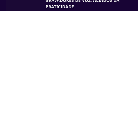
GRAVADORES DE VOZ: ALIADOS DA
PRATICIDADE
15 MAIO 2025
ESCOLHER O TELEFONE IDEAL:
COMUNIQUE-SE BEM
24 MARÇO 2025
CONFIGURAR O IDIOMA DE UM
TELEFONE GIGASET SEM FIOS
18 MARÇO 2025
ONEDIRECT.PT
COOKIES
SITEMAP