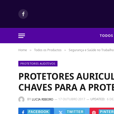
Facebook
TODOS
Home
Todos os Productos
Segurança e Saúde no Trabalho
»
»
PROTETORES AUDITIVOS
PROTETORES AURICUL
CHAVES PARA A PROT
BY
17 OUTUBRO 2017
UPDATED:
6 D
LUCIA RIBEIRO
FACEBOOK
TWITTER
PINTER