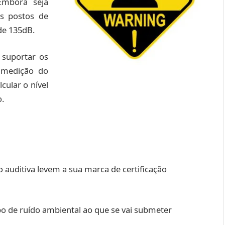
Embora seja
s postos de
de 135dB.
 suportar os
a medição do
cular o nível
o.
auditiva levem a sua marca de certificação
po de ruído ambiental ao que se vai submeter