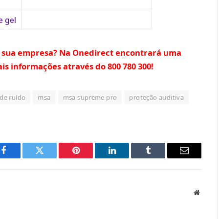
 gel
 a sua empresa? Na Onedirect encontrará uma
is informações através do 800 780 300!
 de ruído
msa
msa supreme pro
proteção auditiva
Facebook
Twitter
Pinterest
LinkedIn
Tumblr
Email
Websit