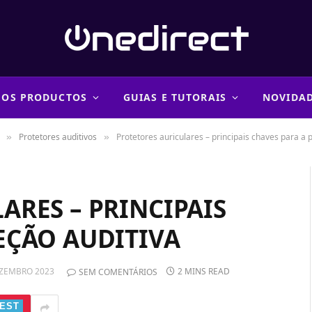
 OS PRODUCTOS
GUIAS E TUTORAIS
NOVIDA
Protetores auditivos
Protetores auriculares – principais chaves para a 
»
»
ARES – PRINCIPAIS
EÇÃO AUDITIVA
EZEMBRO 2023
2 MINS READ
SEM COMENTÁRIOS
EST