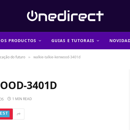
 OS PRODUCTOS
GUIAS E TUTORAIS
NOVIDA
icação do futuro
walkie-talkie-kenwood-3401d
»
WOOD-3401D
1 MIN READ
OS
EST