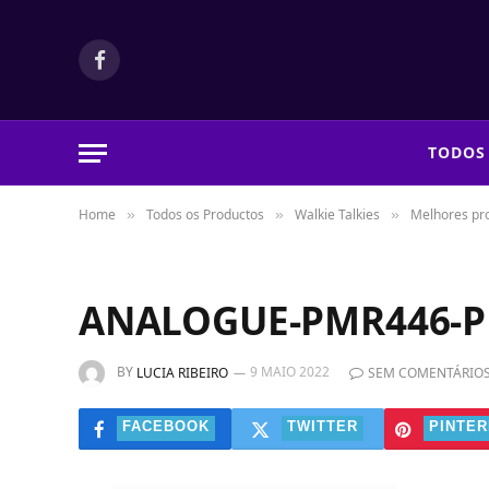
Facebook
TODOS
Home
Todos os Productos
Walkie Talkies
Melhores pr
»
»
»
ANALOGUE-PMR446-P
BY
9 MAIO 2022
LUCIA RIBEIRO
SEM COMENTÁRIO
FACEBOOK
TWITTER
PINTER