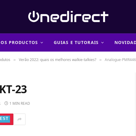
 OS PRODUCTOS
GUIAS E TUTORAIS
NOVIDA
odutos
Verão 2022: quais os melhores walkie-talkies?
Analogue-PMR446
»
»
KT-23
1 MIN READ
S
EST