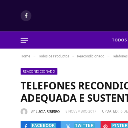
Facebook
TODOS
Home
Todos os Productos
Reacondicionado
Telefones
»
»
»
REACONDICIONADO
TELEFONES RECONDI
ADEQUADA E SUSTEN
BY
8 NOVEMBRO 2017
UPDATED:
6 D
LUCIA RIBEIRO
FACEBOOK
TWITTER
PINTER