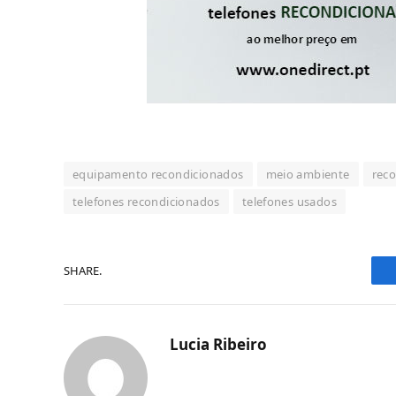
equipamento recondicionados
meio ambiente
rec
telefones recondicionados
telefones usados
SHARE.
Lucia Ribeiro