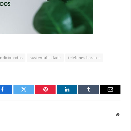
ondicionados
sustentabilidade
telefones baratos
Facebook
Twitter
Pinterest
LinkedIn
Tumblr
Email
Websit