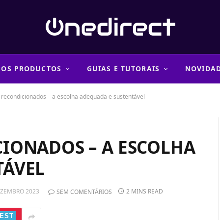
 OS PRODUCTOS
GUIAS E TUTORAIS
NOVIDA
 recondicionados – a escolha adequada e sustentável
CIONADOS – A ESCOLHA
TÁVEL
EZEMBRO 2023
2 MINS READ
SEM COMENTÁRIOS
EST