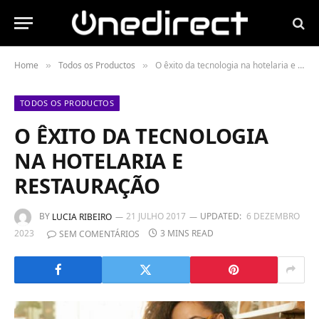
Home
Todos os Productos
O êxito da tecnologia na hotelaria e restauração
»
»
TODOS OS PRODUCTOS
O ÊXITO DA TECNOLOGIA
NA HOTELARIA E
RESTAURAÇÃO
BY
21 JULHO 2017
UPDATED:
6 DEZEMBRO
LUCIA RIBEIRO
2023
3 MINS READ
SEM COMENTÁRIOS