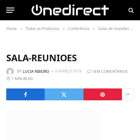
Home
Todos os Productos
Conferência
Salas de reuniões – novas soluções colaborativas
»
»
»
SALA-REUNIOES
BY
6 MARÇO 2018
LUCIA RIBEIRO
SEM COMENTÁRIOS
1 MIN READ