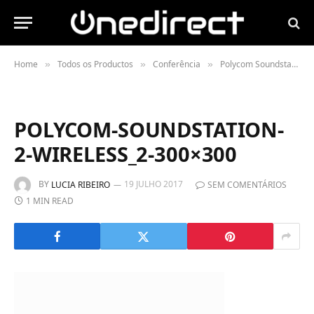
Home
Todos os Productos
Conferência
Polycom Soundstation: telefones de conferência para todo o tipo de salas
»
»
»
POLYCOM-SOUNDSTATION-
2-WIRELESS_2-300×300
BY
19 JULHO 2017
LUCIA RIBEIRO
SEM COMENTÁRIOS
1 MIN READ