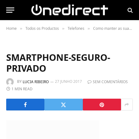
Home
Todos os Productos
Telefones
Como manter as suas conversas telefónicas seguras?
»
»
»
SMARTPHONE-SEGURO-
PRIVADO
BY
27 JUNHO 2017
LUCIA RIBEIRO
SEM COMENTÁRIOS
1 MIN READ