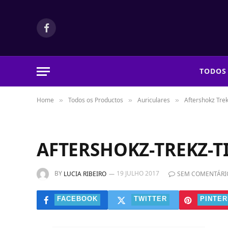
Facebook
TODOS
Home
Todos os Productos
Auriculares
Aftershokz Tre
»
»
»
AFTERSHOKZ-TREKZ-T
BY
19 JULHO 2017
LUCIA RIBEIRO
SEM COMENTÁRI
FACEBOOK
TWITTER
PINTER