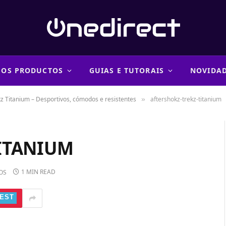
 OS PRODUCTOS
GUIAS E TUTORAIS
NOVIDA
kz Titanium – Desportivos, cómodos e resistentes
aftershokz-trekz-titanium
»
ITANIUM
1 MIN READ
OS
EST