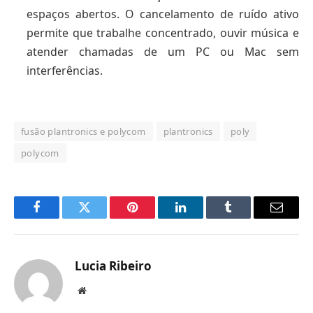
espaços abertos. O cancelamento de ruído ativo
permite que trabalhe concentrado, ouvir música e
atender chamadas de um PC ou Mac sem
interferências.
fusão plantronics e polycom
plantronics
poly
polycom
Facebook
Twitter
Pinterest
LinkedIn
Tumblr
Email
Lucia Ribeiro
Website