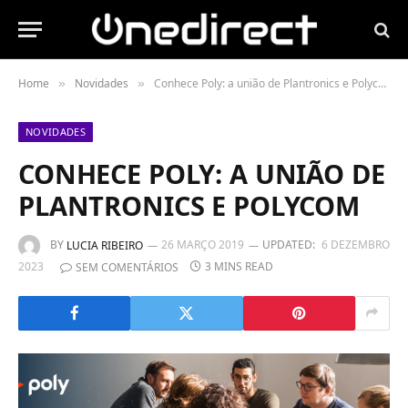
Home
Novidades
Conhece Poly: a união de Plantronics e Polycom
»
»
NOVIDADES
CONHECE POLY: A UNIÃO DE
PLANTRONICS E POLYCOM
BY
26 MARÇO 2019
UPDATED:
6 DEZEMBRO
LUCIA RIBEIRO
2023
3 MINS READ
SEM COMENTÁRIOS