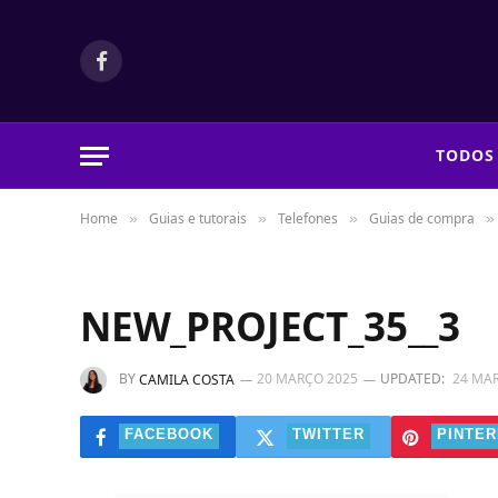
Facebook
TODOS
Home
Guias e tutorais
Telefones
Guias de compra
»
»
»
»
NEW_PROJECT_35__3
BY
20 MARÇO 2025
UPDATED:
24 MA
CAMILA COSTA
FACEBOOK
TWITTER
PINTER