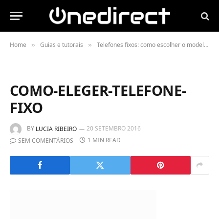
Home
Guias e tutorais
Telefones fixos: como escolher o modelo perfeito?
»
»
COMO-ELEGER-TELEFONE-
FIXO
BY
20 SETEMBRO 2016
LUCIA RIBEIRO
1 MIN READ
SEM COMENTÁRIOS