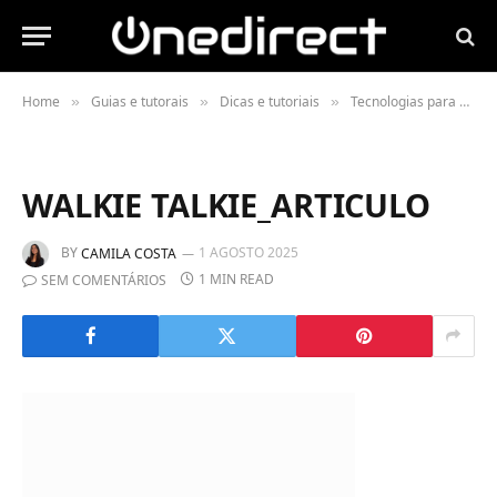
Home
Guias e tutorais
Dicas e tutoriais
Tecnologias para o setor da restauração
»
»
»
WALKIE TALKIE_ARTICULO
BY
1 AGOSTO 2025
CAMILA COSTA
1 MIN READ
SEM COMENTÁRIOS