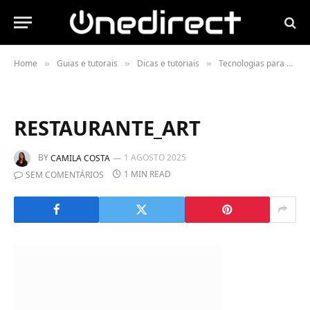
Home
Guias e tutorais
Dicas e tutoriais
Tecnologias para o setor da restauração
»
»
»
RESTAURANTE_ART
BY
1 AGOSTO 2025
CAMILA COSTA
1 MIN READ
SEM COMENTÁRIOS