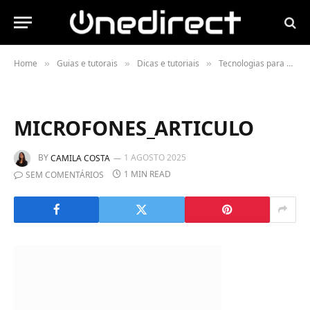
Home
Guias e tutorais
Dicas e tutoriais
Tecnologias para o setor da restauração
»
»
»
MICROFONES_ARTICULO
BY
1 AGOSTO 2025
CAMILA COSTA
1 MIN READ
SEM COMENTÁRIOS