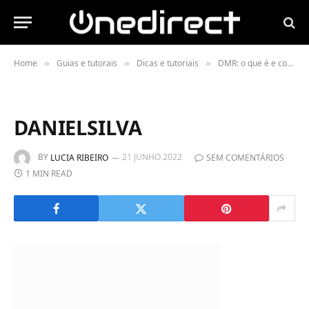
Home
Guias e tutorais
Dicas e tutoriais
DMR: o que é e como funciona?
»
»
»
DANIELSILVA
BY
21 JUNHO 2022
LUCIA RIBEIRO
SEM COMENTÁRIOS
1 MIN READ