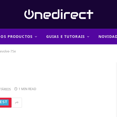
 OS PRODUCTOS
GUIAS E TUTORAIS
NOVIDA
-evolve-75e
1 MIN READ
TÁRIOS
EST