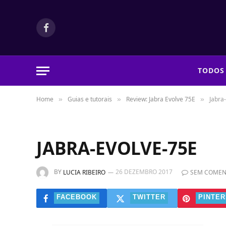
Facebook
TODOS
Home
Guias e tutorais
Review: Jabra Evolve 75E
Jabra
»
»
»
JABRA-EVOLVE-75E
BY
26 DEZEMBRO 2017
LUCIA RIBEIRO
SEM COMEN
FACEBOOK
TWITTER
PINTER