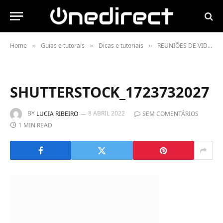
Home
Guias e tutorais
Dicas e tutoriais
REUNIÕES DE VIDEOCONFERÊNCIAS: 9 DICAS PARA BRILHAR
»
»
»
SHUTTERSTOCK_1723732027
BY
8 ABRIL 2022
LUCIA RIBEIRO
SEM COMENTÁRIOS
1 MIN READ