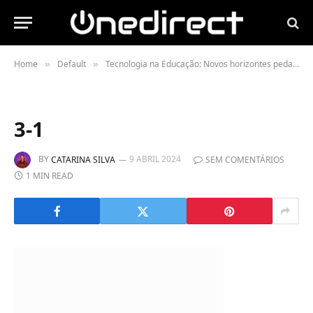
Home
Default
Tecnologia na Educação: Novos horizontes pedagógicos
»
»
3-1
BY
9 ABRIL 2024
CATARINA SILVA
SEM COMENTÁRIOS
1 MIN READ