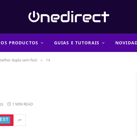
 OS PRODUCTOS
GUIAS E TUTORAIS
NOVIDA
melhor dupla sem fios!
14
»
1 MIN READ
OS
EST