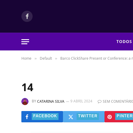
Facebook
TODOS
Home
Default
Barco ClickShare Present or Conference: a 
»
»
14
BY
9 ABRIL 2024
CATARINA SILVA
SEM COMENTÁRI
FACEBOOK
TWITTER
PINTER