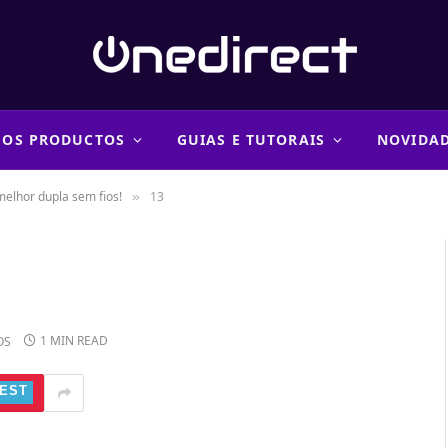
 OS PRODUCTOS
GUIAS E TUTORAIS
NOVIDA
melhor dupla sem fios!
13
»
1 MIN READ
OS
EST