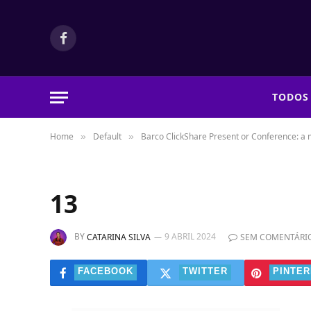
Facebook
TODOS
Home
Default
Barco ClickShare Present or Conference: a 
»
»
13
BY
9 ABRIL 2024
CATARINA SILVA
SEM COMENTÁRI
FACEBOOK
TWITTER
PINTER