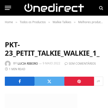
Home
Todos os Productos
Walkie Talkies
Melhores produtos
»
»
»
»
PKT-
23_PETIT_TALKIE_WALKIE_1_
BY
9 MAIO 2022
LUCIA RIBEIRO
SEM COMENTÁRIOS
1 MIN READ