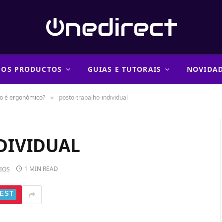
 OS PRODUCTOS
GUIAS E TUTORAIS
NOVIDA
io é ergonómico?
posto-trabalho-individual
»
DIVIDUAL
1 MIN READ
IOS
EST