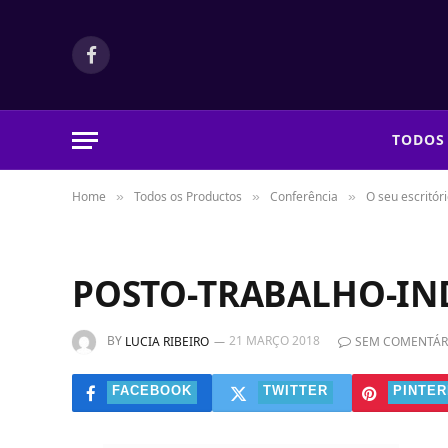
Facebook
TODOS
Home
Todos os Productos
Conferência
O seu escritór
»
»
»
POSTO-TRABALHO-IN
BY
21 MARÇO 2018
LUCIA RIBEIRO
SEM COMENTÁR
FACEBOOK
TWITTER
PINTER