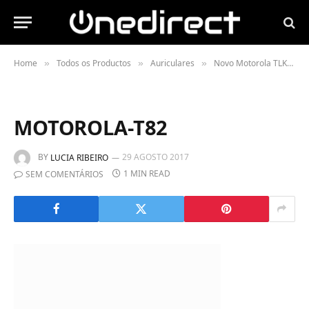
Home
Todos os Productos
Auriculares
Novo Motorola TLKR T82 – Pronto para aventura
»
»
»
MOTOROLA-T82
BY
29 AGOSTO 2017
LUCIA RIBEIRO
1 MIN READ
SEM COMENTÁRIOS