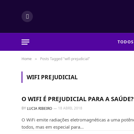
Facebook
TODOS
Home
Posts Tagged "wifi prejudicial"
»
WIFI PREJUDICIAL
TELEFONES
O WIFI É PREJUDICIAL PARA A SAÚDE?
BY
18 ABRIL 2018
LUCIA RIBEIRO
O WiFi emite radiações eletromagnéticas a uma potênc
todos, mas em especial para…