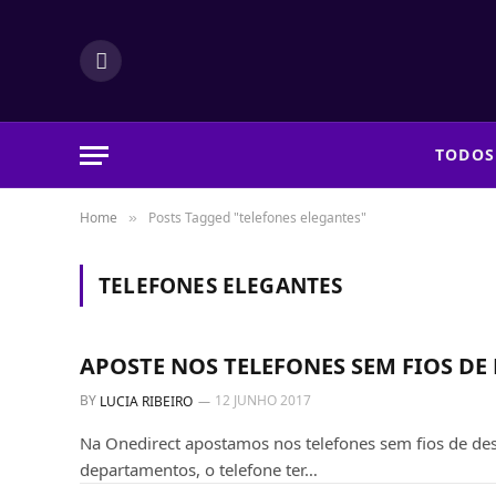
Facebook
TODOS
Home
Posts Tagged "telefones elegantes"
»
TELEFONES ELEGANTES
TELEFONES
APOSTE NOS TELEFONES SEM FIOS DE
BY
12 JUNHO 2017
LUCIA RIBEIRO
Na Onedirect apostamos nos telefones sem fios de de
departamentos, o telefone ter…