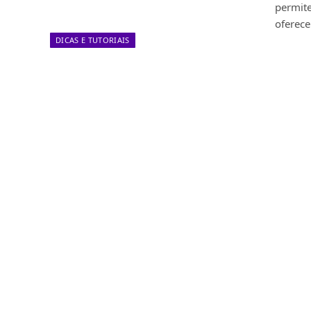
permite
oferec
DICAS E TUTORIAIS