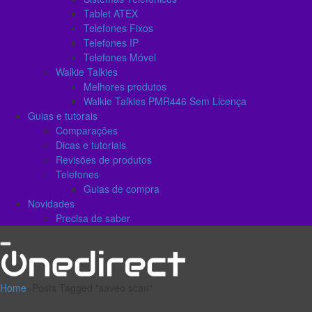
Tablet ATEX
Telefones Fixos
Telefones IP
Telefones Móvel
Walkie Talkies
Melhores produtos
Walkie Talkies PMR446 Sem Licença
Guias e tutorais
Comparações
Dicas e tutoriais
Revisões de produtos
Telefones
Guias de compra
Novidades
Precisa de saber
Home
»
Posts Tagged "saveo scan"