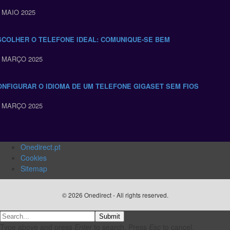
 MAIO 2025
SCOLHER O TELEFONE IDEAL: COMUNIQUE-SE BEM
4 MARÇO 2025
ONFIGURAR O IDIOMA DE UM TELEFONE GIGASET SEM FIOS
8 MARÇO 2025
Onedirect.pt
Cookies
Sitemap
© 2026 Onedirect - All rights reserved.
Submit
Type above and press
Enter
to search. Press
Esc
to cancel.