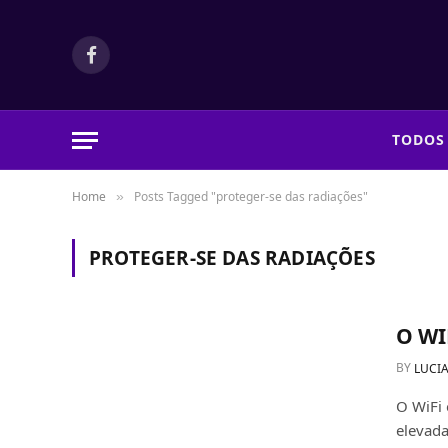
Facebook
TODOS
Home
Posts Tagged "proteger-se das radiações"
»
PROTEGER-SE DAS RADIAÇÕES
O WI
BY
LUCIA
O WiFi 
elevada