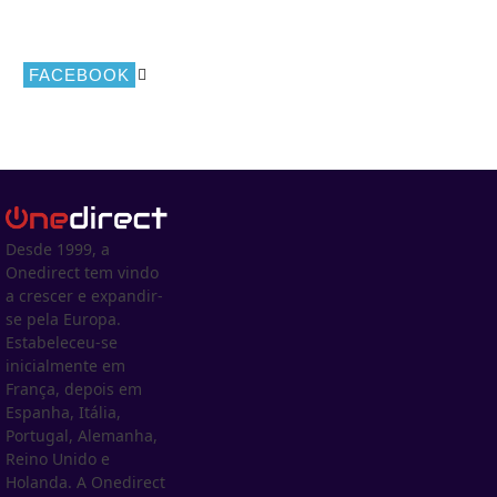
FACEBOOK
Desde 1999, a
Onedirect tem vindo
a crescer e expandir-
se pela Europa.
Estabeleceu-se
inicialmente em
França, depois em
Espanha, Itália,
Portugal, Alemanha,
Reino Unido e
Holanda. A Onedirect