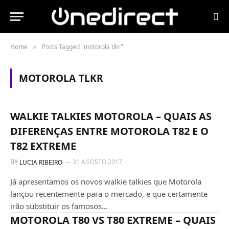
Home
Posts Tagged "motorola tlkr"
»
MOTOROLA TLKR
AURICULARES
WALKIE TALKIES MOTOROLA – QUAIS AS
DIFERENÇAS ENTRE MOTOROLA T82 E O
T82 EXTREME
BY
31 AGOSTO 2017
LUCIA RIBEIRO
Já apresentamos os novos walkie talkies que Motorola
lançou recentemente para o mercado, e que certamente
irão substituir os famosos…
TODOS OS PRODUCTOS
MOTOROLA T80 VS T80 EXTREME – QUAIS