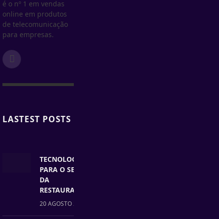
é o nº 1 em vendas
online em produtos
de telecomunicação
para empresas.
Facebook
LASTEST POSTS
TECNOLOGIAS
PARA O SETOR
DA
RESTAURAÇÃO
20 AGOSTO 2025