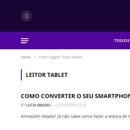
Facebook
TODOS
Home
Posts Tagged "leitor tablet"
»
LEITOR TABLET
DICAS E TUTORIAIS
COMO CONVERTER O SEU SMARTPHON
BY
2 FEVEREIRO 2018
LUCIA RIBEIRO
Armazém lotado? Já não sabe como fazer a leitura de 