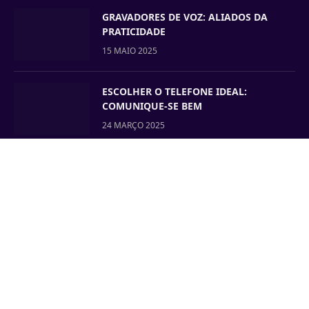
GRAVADORES DE VOZ: ALIADOS DA
PRATICIDADE
15 MAIO 2025
ESCOLHER O TELEFONE IDEAL:
COMUNIQUE-SE BEM
24 MARÇO 2025
CONFIGURAR O IDIOMA DE UM
TELEFONE GIGASET SEM FIOS
18 MARÇO 2025
ONEDIRECT.PT
COOKIES
SITEMAP